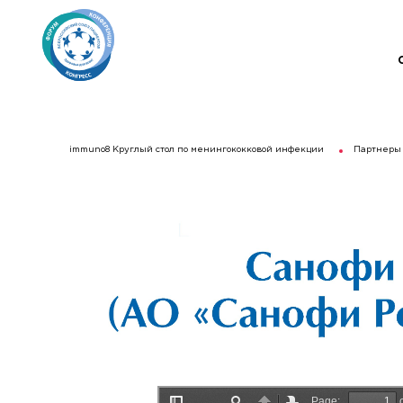
immuno8 Круглый стол по менингококковой инфекции
Партнеры 