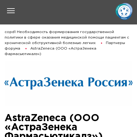
copd1 Необходимость формирования государственной
политики в сфере оказания медицинской помощи пациентам с
хронической обструктивной болезнью легких
Партнеры
форума
AstraZeneca (ООО «АстраЗенека
Фармасьютикалз»)
AstraZeneca (ООО
«АстраЗенека
Фармасьютикалз»)