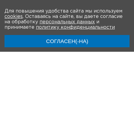
Для повышения удобства сайта мы используем
cookies
. Оставаясь на сайте, вы даете согласие
на обработку
персональных данных
и
принимаете
политику конфиденциальности
ООО «АстраЗенека Фармасьютикалс»
ООО «АстраЗенека Фармасьютикалс»
СОГЛАСЕН(-НА)
располагается по адресу: 123112, г. Москва, 1-й
Красногвардейский проезд, д.21, стр.1., 30 этаж.
Бизнес-центр «ОКО».
+7 (495) 799 56 99
На главную
О мероприятии
Программа
Участники
Трансляции
Регистрация