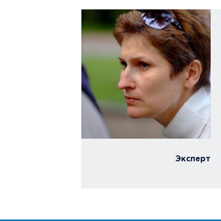
а,
иентов,
риемной"
Эксперт