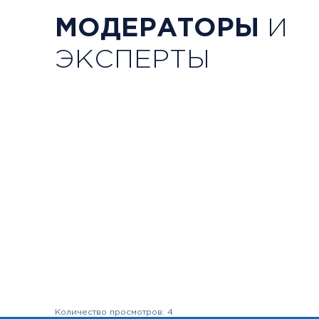
МОДЕРАТОРЫ
И
Ривкина Анна Ивановн
ЭКСПЕРТЫ
Юрист по защите прав пац
консультант "Семейной п
ВОРДИ
Эксперт
Количество просмотров: 4