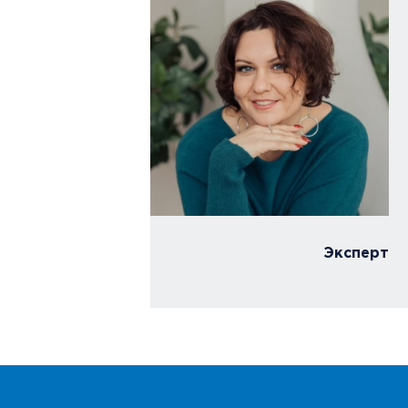
вна
тированный
 кинерджетике
Эксперт