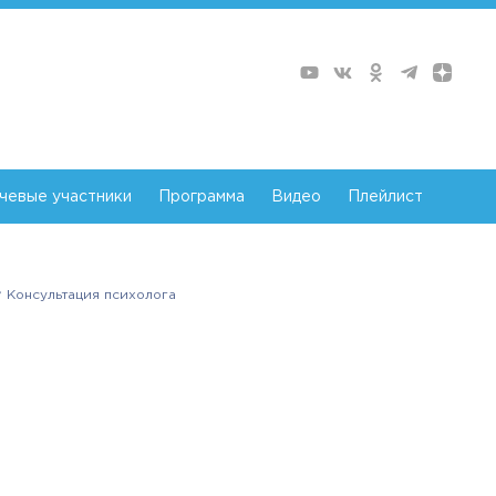
чевые участники
Программа
Видео
Плейлист
Консультация психолога