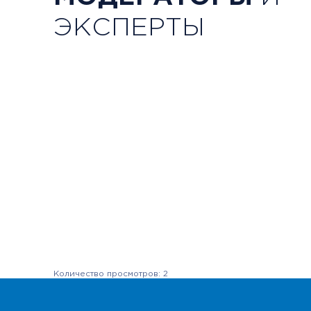
Немирова Зоя Сергее
ЭКСПЕРТЫ
Психолог, телесно-ориен
терапевт, специалист по
Эксперт
Количество просмотров: 2