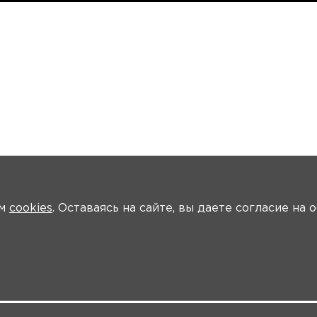
ем
cookies
. Оставаясь на сайте, вы даете согласие на
я информация
Ключевые участники
Программа
Видео
Систе