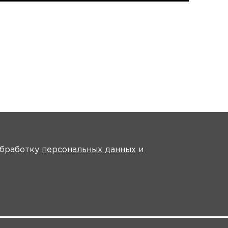
На главную
 обработку
персональных данных
и
ма регистрации
Видео-анонсы