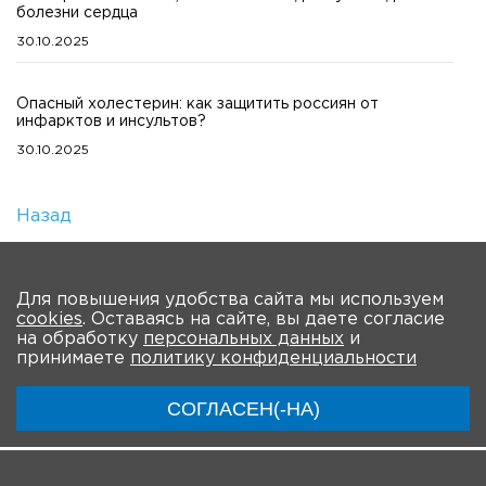
болезни сердца
30.10.2025
Опасный холестерин: как защитить россиян от
инфарктов и инсультов?
30.10.2025
Назад
Количество просмотров: 1
На главную
Для повышения удобства сайта мы используем
cookies
. Оставаясь на сайте, вы даете согласие
О Форуме
Участники
Программа
на обработку
персональных данных
и
принимаете
политику конфиденциальности
Материалы
Новости
Трансляция
СОГЛАСЕН(-НА)