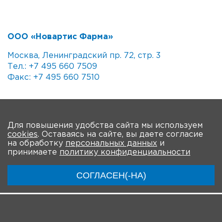
ООО «Новартис Фарма»
Москва, Ленинградский пр. 72, стр. 3
Тел.: +7 495 660 7509
Факс: +7 495 660 7510
На главную
Для повышения удобства сайта мы используем
cookies
. Оставаясь на сайте, вы даете согласие
О Форуме
Участники
Программа
на обработку
персональных данных
и
принимаете
политику конфиденциальности
Материалы
Новости
Трансляция
СОГЛАСЕН(-НА)