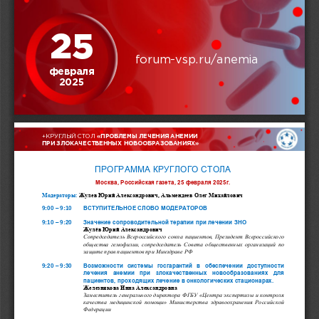
25
forum
-
vsp.ru/anemia
февраля
2025
+
КРУГЛЫЙ СТОЛ
«
ПРОБЛЕМЫ ЛЕЧЕНИЯ АНЕМИИ 
ПРИ ЗЛОКАЧЕСТВЕННЫХ НОВООБРАЗОВАНИЯХ
»
ПРОГРАММА КРУГЛОГО СТОЛА
Москва, 
Российская газета
, 25 февраля 2025г.
Модераторы:
Жулев Юрий Александрович, Альмендеев Олег Михайлович
9:00 
–
9:10
ВСТУПИТЕЛЬНОЕ СЛОВО МОДЕРАТОРОВ
9:10 
–
9:20
Значение
сопроводительной терапии
при лечении ЗНО  
Жулёв Юрий Александрович
Сопредседатель Всероссийского союза пациентов,
Президент Всероссийского 
общества гемофилии, сопредседатель Совета общественных организаций по 
защите прав пациентов при Минздр
аве РФ
9:20 
–
9:30
В
озможности
системы  госгарантий  в  обеспечении  доступности 
лечения  анемии
при  злокачественных  новообразованиях
для 
пациентов, 
проходящих лечение в онкологических стационарах.
Железнякова Инна Александровна
Заместитель г
енеральн
ого
директор
а
ФГБУ «Центра экспертизы и контроля 
качества медицинской помощи» Министерства здравоохранения Российской 
Федерации