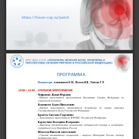
https://forum
-
vsp.ru/pain
2
ПРОГРАММА
Модератор
ы
:
Альмендеев О.М., Власов Я.В., Табеева Г.Р.
1
3
:
00
–
1
3
:
3
0
ОТКРЫТИЕ МЕРОПРИЯТИЯ
Чефранова Жанна Юрьевна 
-
Первый  заместитель  председателя  Комитета  Совета  Федерации  по 
социальной политике
Башанкаев  Бадма Николаевич 
-
Первый  заместитель  председателя 
Комитета  по  охране  здоровья 
Государственной Думы Российской Федерации
Кравчук Светлана Георгиевна
-
Заместитель п
редседател
я
ФФОМС Российской Федерации
Каракулина Екатерина Валерьевна
-
Директор департамента организации медицинской помощи и санаторно
-
курортного дела
Минз
драва России
Шамалов Николай Анатольевич 
-
Главный внештатный специалист 
-
невролог Минздрава 
России, доктор 
медицинских наук