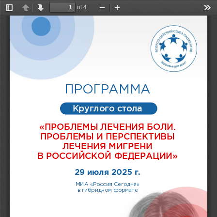
of 4
Toggle
Previous
Next
Zoom
Zoom
Too
Sidebar
Out
In
ПРОГРАММА
Круглого стола
«ПРОБЛЕМЫ ЛЕЧЕНИЯ БОЛИ. 
ПРОБЛЕМЫ И ПЕРСПЕКТИВЫ
ЛЕЧЕНИЯ МИГРЕНИ 
В РОССИЙСКОЙ ФЕДЕРАЦИИ»
2
9
июля
202
5
г.
МИА «Россия Сегодня» 
в гибридном формате