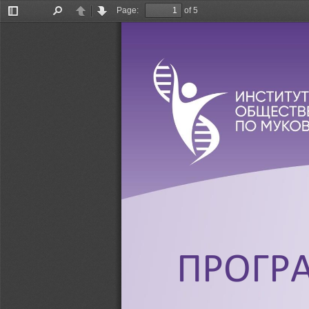
Page:
of 5
Toggle
Find
Previous
Next
Sidebar
ПРОГР