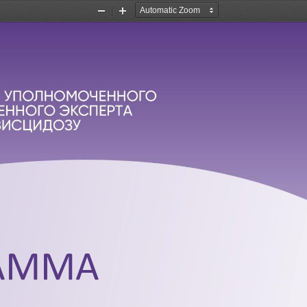
Zoom
Zoom
Out
In
АММА