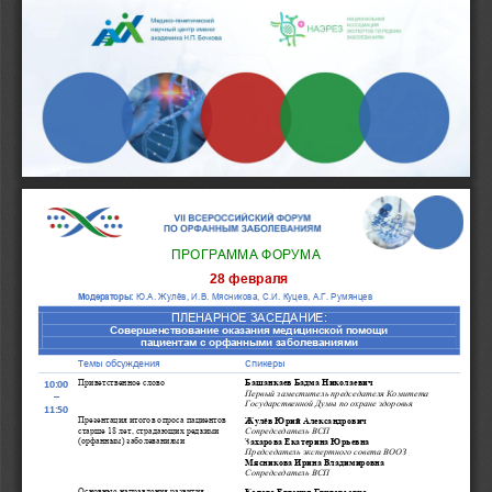
ПРОГРАММ
А
ФОРУМА
2
8
февраля
Ю.А. Жулёв, И.В. Мясникова, С.И. Куцев, А.Г. Румянцев
Модераторы:
ПЛЕНАРНОЕ ЗАСЕДАНИЕ:
Совершенствование оказания медицинской помощи 
пациентам с орфанными заболеваниями
Темы обсуждения
Спикеры
Приветственное слово
Башанкаев Бадма Николаевич
10:00 
Первый заместитель председателя Комитета 
–
Государственной Думы по охране здоровья
11:
5
0
Презентация итогов опроса 
пациентов 
Жулёв Юрий Александрович 
старше 18 лет, страдающих редкими 
Сопредседатель ВСП
(орфанным) заболеваниями
З
ахарова Екатерина Юрьевна
Председатель экспертного совета ВООЗ
Мясникова Ирина Владимировна
Сопредседатель В
СП
Основные н
аправления развития 
Котова Евгения Григорьевна 