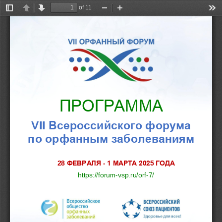
of 11
Toggle
Previous
Next
Zoom
Zoom
Too
Sidebar
Out
In
ПРОГРАММА
Всероссийского форума
VI
I
по орфанным заболеваниям
ФЕВРАЛЯ 
1 МАРТА 202
ГОДА
2
8
-
5
https://forum
-
vsp.ru/orf
-
7
/