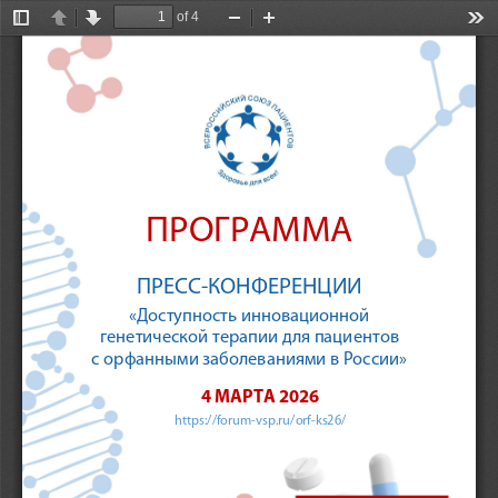
of 4
Toggle
Previous
Next
Zoom
Zoom
Too
Sidebar
Out
In
ПРОГРАММА
ПРЕСС-КОНФЕРЕНЦИИ 
«Доступность инновационной 
генетической терапии для пациентов  
с орфанными заболеваниями в России» 
4 МАРТА 2026 
https://forum-vsp.ru/orf-ks26/ 