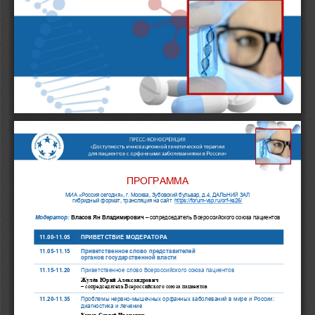
ПРОГРАММА
МИА «Россия сегодня», г. Москва, Зубовский бульвар, д.4, ДАЛЬНИЙ ЗАЛ 
гибридный формат, трансляци
я
на сайт
https://forum
-
vsp.ru/orf
-ks26/
Модератор
:
Власов Ян Владимирович
 – 
сопредседатель Всероссийского союза пациентов
11.00-
11.05 
ПРИВЕТСТВИЕ
МОДЕРАТОРА
11.05-
11.15 
Приветственное слово представителей 
органов государственной власти
11.15-
11.20 
Приветственное слово
Всероссийского союза пациентов 
Жулёв Юрий Александрович 
– 
сопредседатель Всероссийского союза пациентов
11.20-
11.35 
Проблемы нервно
-
мышечных орфанных заболеваний в мире и России: 
диагностика и лечение 