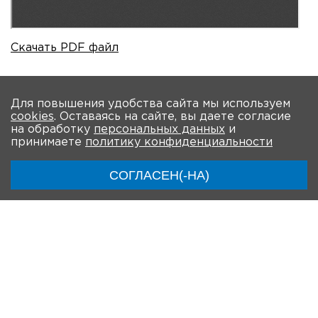
Скачать PDF файл
На главную
Для повышения удобства сайта мы используем
cookies
. Оставаясь на сайте, вы даете согласие
на обработку
персональных данных
и
О Форуме
Участники
Программа
принимаете
политику конфиденциальности
Модераторы
Материалы
Новости
СОГЛАСЕН(-НА)
Трансляции