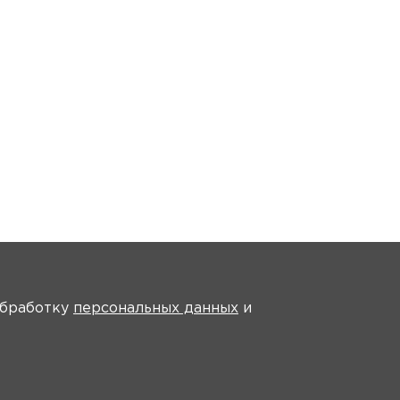
На главную
 обработку
персональных данных
и
рансляции