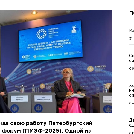
П
Из
31
Сп
ож
06
Хо
мн
о
04
Де
чал свою работу Петербургский
сд
 форум (ПМЭФ-2025). Одной из
01