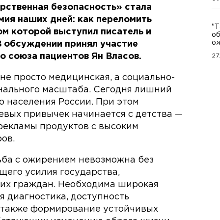
рственная безопасность» стала
мия наших дней: как переломить
"Т
м которой выступил писатель и
об
о
В обсуждении принял участие
 союза пациентов Ян Власов.
27
не просто медицинская, а социально-
нального масштаба. Сегодня лишний
о населения России. При этом
вых привычек начинается с детства —
рекламы продуктов с высоким
ов.
ьба с ожирением невозможна без
щего усилия государства,
мих граждан. Необходима широкая
я диагностика, доступность
 также формирование устойчивых