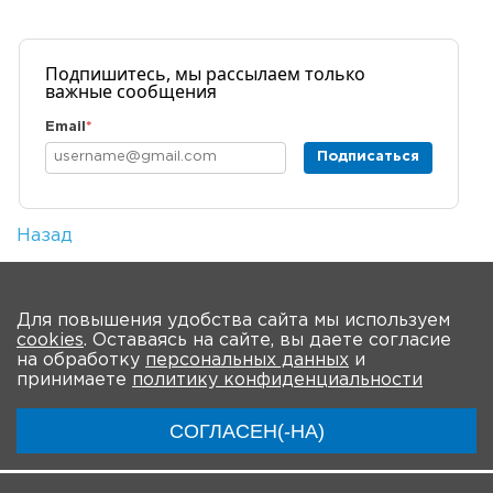
Подпишитесь, мы рассылаем только
важные сообщения
Email
*
Подписаться
Назад
Количество просмотров: 1
На главную
Для повышения удобства сайта мы используем
cookies
. Оставаясь на сайте, вы даете согласие
О Форуме
Участники
Программа
на обработку
персональных данных
и
принимаете
политику конфиденциальности
Модераторы
Материалы
Новости
СОГЛАСЕН(-НА)
Трансляции
Партнеры