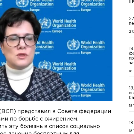
П
27
пе
27
18
фо
пр
за
18
18
вы
ба
18
(ВСП) представил в Совете федерации
ми по борьбе с ожирением.
18
ть эту болезнь в список социально
18
 ее лечение бесплатным для