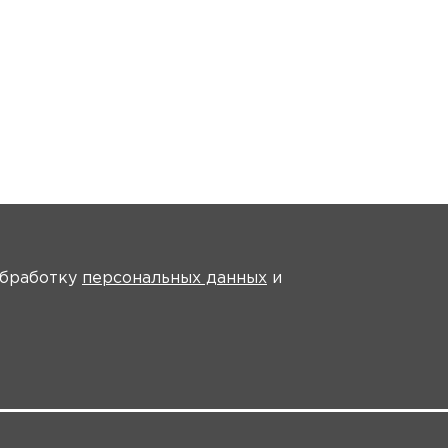
На главную
 обработку
персональных данных
и
ции
Партнеры