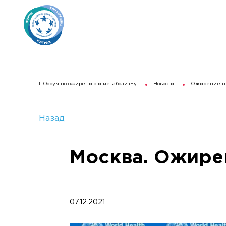
II Форум по ожирению и метаболизму
Новости
Ожирение пр
Назад
Москва. Ожире
07.12.2021