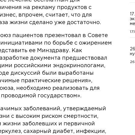
ничения на рекламу продуктов с
17
знес, впрочем, считает, что для
эк
аза жизни сделано уже достаточно.
ме
17
союз пациентов презентовал в Совете
 инициативами по борьбе с ожирением
26
едставить ее Минздраву. Как
ну
 разработке документа предшествовал
26
щими российскими эндокринологами,
ходе дискуссий были выработаны
ачимые практические решения»,
союза, необходимо реализовать для
 проводимой государством».
начимых заболеваний, утверждаемый
зни с высоким риском смертности,
 жизни заболевших и первичной
еркулез, сахарный диабет, инфекции,