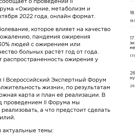
сообщает о проведении II
орума «Ожирение, метаболизм и
18
тября 2022 года, онлайн формат.
18
олевание, которое влияет на качество
 сожалению, пандемия ожирения
17
эк
30% людей с ожирением или
ме
ество больных растёт год от года.
17
т распространенность ожирения у
26
ну
ёл I Всероссийский Экспертный Форум
26
лжительность жизни», по результатам
жная карта и план её реализации. В
д проведением II Форума мы
 реализовать, а что предстоит сделать
илий.
 актуальные темы: