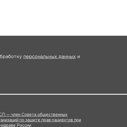
На главную
 обработку
персональных данных
и
ции
Партнеры
СП — член Совета общественных
ганизаций по защите прав пациентов при
нздраве России