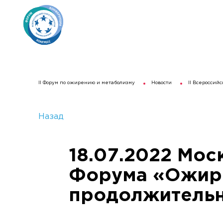
II Форум по ожирению и метаболизму
Новости
II Всероссий
Назад
18.07.2022 Мос
Форума «Ожире
продолжительн