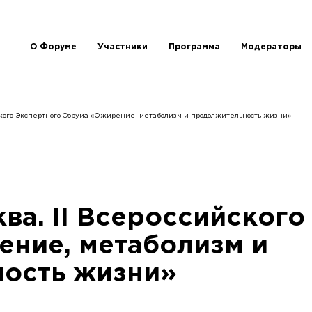
О Форуме
Участники
Программа
Модераторы
ского Экспертного Форума «Ожирение, метаболизм и продолжительность жизни»
ква. II Всероссийског
ние, метаболизм и
ость жизни»