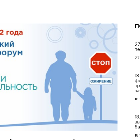
П
27
пе
27
18
фо
пр
за
18
18
вы
ба
18