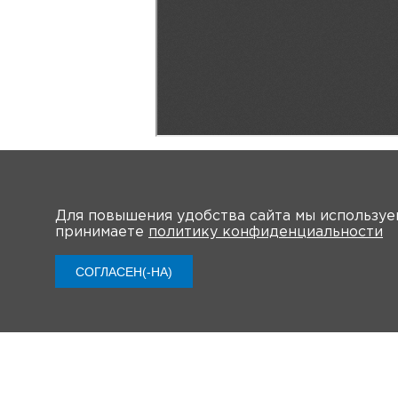
Скачать PDF файл
Для повышения удобства сайта мы использу
принимаете
политику конфиденциальности
СОГЛАСЕН(-НА)
ООО «АстраЗенека Фармасьютикалс»
ООО «АстраЗенека Фармасьютикалс» 