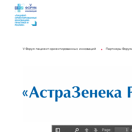
V Форум пациент-ориентированных инноваций
Партнеры Форум