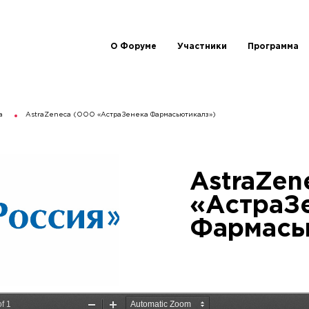
О Форуме
Участники
Программа
а
AstraZeneca (ООО «АстраЗенека Фармасьютикалз»)
AstraZen
«АстраЗ
Фармась