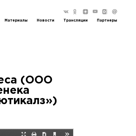
Материалы
Новости
Трансляции
Партнеры
eca (ООО
енека
ютикалз»)