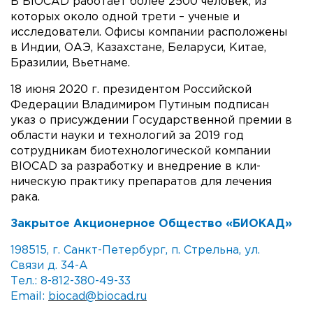
В BIOCAD работает более 2500 человек, из
которых око­ло одной трети – ученые и
исследователи. Офисы компа­нии расположены
в Индии, ОАЭ, Казахстане, Беларуси, Китае,
Бразилии, Вьетнаме.
18 июня 2020 г. президентом Российской
Федерации Владимиром Путиным подписан
указ о присуждении Государственной премии в
области науки и техно­логий за 2019 год
сотрудникам биотехнологической компании
BIOCAD за разработку и внедрение в кли­
ническую практику препаратов для лечения
рака.
Закрытое Акционерное Общество «БИОКАД»
198515, г. Санкт-Петербург, п. Стрельна, ул.
Связи д. 34-А
Тел.: 8-812-380-49-33
Email:
biocad@biocad.ru