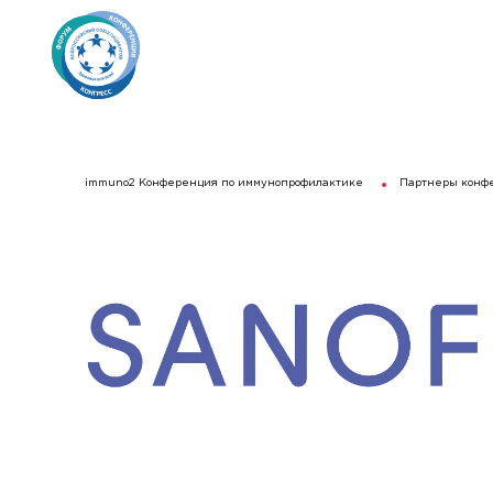
immuno2 Конференция по иммунопрофилактике
Партнеры конф