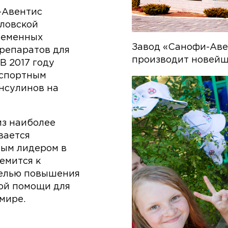
-Авентис
рловской
временных
Завод «Санофи-Аве
препаратов для
производит новей
В 2017 году
кспортным
нсулинов на
из наиболее
вается
вым лидером в
емится к
целью повышения
кой помощи для
мире.