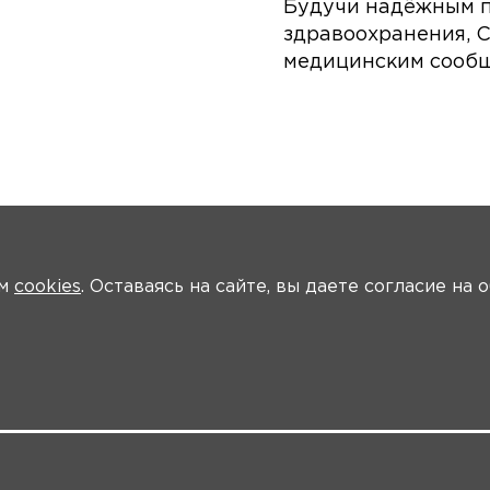
Будучи надёжным п
здравоохранения, 
медицинским сооб
ем
cookies
. Оставаясь на сайте, вы даете согласие на
ии
Программа
Ключевые участники
Материалы
Новости
Т