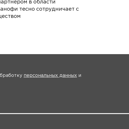
артнёром в области
Санофи тесно сотрудничает с
ществом
На главную
 обработку
персональных данных
и
рансляции