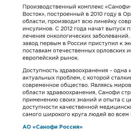
Производственный комплекс «Санофи
Восток», построенный в 2010 году в О
области, произ­водит всю линейку со
инсулинов. С 2012 года начат выпуск 
лечения онкологических заболеваний. 
завод первым в России присту­пил к э
поставкам отечественных орловских и
европейский рынок.
Доступность здравоохранения – одна 
акту­альных проблем, с которой сталки
современное общество. Являясь миро
области здраво­охранения, Санофи стр
применению своих зна­ний и опыта с 
доступности качествен­ной медицинс
самого широкого круга людей во всем 
АО «Санофи Россия»