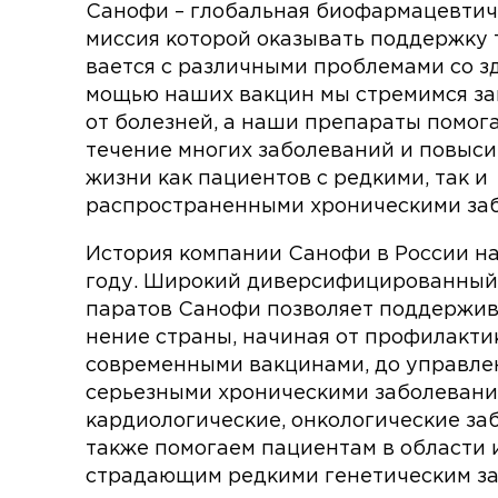
Санофи – глобальная биофармацевтич
миссия которой оказывать поддержку т
вается с различными проблемами со зд
мощью наших вакцин мы стремимся з
от болезней, а наши препараты помог
тече­ние многих заболеваний и повыси
жизни как пациентов с редкими, так и
распространенными хрони­ческими за
История компании Санофи в России на
году. Широкий диверсифицированный
паратов Санофи позволяет поддержив
нение страны, начиная от профилакти
современными вакцинами, до управле
серьезными хрони­ческими заболевания
кардиологические, онкологические за
также помогаем паци­ентам в области
страдающим редкими генетическим з