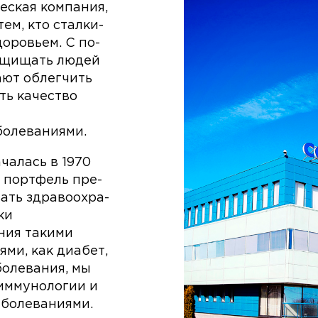
еская компания,
ем, кто сталки­
оровьем. С по­
ащищать людей
ают облегчить
ть качество
болеваниями.
чалась в 1970
 портфель пре­
ать здравоохра­
ки
ния такими
ми, как диабет,
болевания, мы
 иммунологии и
аболеваниями.