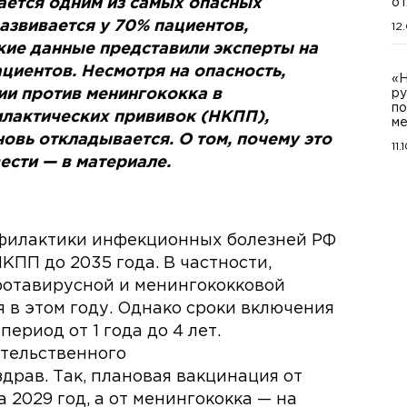
ется одним из самых опасных
о
азвивается у 70% пациентов,
12
кие данные представили эксперты на
циентов. Несмотря на опасность,
«Н
и против менингококка в
ру
по
лактических прививок (НКПП),
ме
новь откладывается. О том, почему это
11.
ести — в материале.
филактики инфекционных болезней РФ
ПП до 2035 года. В частности,
ротавирусной и менингококковой
 в этом году. Однако сроки включения
ериод от 1 года до 4 лет.
тельственного
драв. Так, плановая вакцинация от
 2029 год, а от менингококка — на