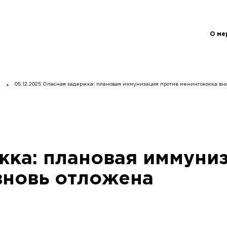
О ме
05.12.2025 Опасная задержка: плановая иммунизация против менингококка вн
жка: плановая иммуни
вновь отложена