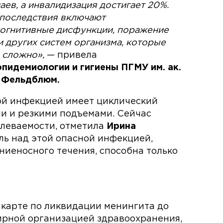
ев, а инвалидизация достигает 20%.
последствия включают
когнитивные дисфункции, поражение
и других систем организма, которые
 сложно»,
— привела
идемиологии и гигиены ПГМУ им. ак.
а Фельдблюм.
ой инфекцией имеет циклический
и и резкими подъемами. Сейчас
олеваемости, отметила
Ирина
ль над этой опасной инфекцией,
иеносного течения, способна только
карте по ликвидации менингита до
ирной организацией здравоохранения,