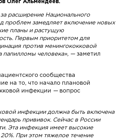
ов Олег Альмендеев.
 за расширение Национального
яд проблем замедляет включение новых
ские планы и растущую
сть. Первым приоритетом для
цинация против менингококковой
а папилломы человека»,
—
заметил
пациентского сообщества
е на то, что начало плановой
окковой инфекции
—
вопрос
ковой инфекции должна быть включена
ендарь прививок. Сейчас в России
и. Эта инфекция имеет высокие
 20%. При этом тяжелое течение