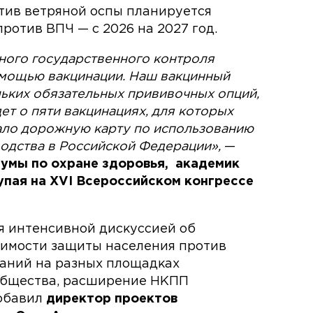
тив ветряной оспы планируется
 против ВПЧ — с 2026 на 2027 год.
ного государственного контроля
мощью вакцинации. Наш вакцинный
ьких обязательных прививочных опций,
ет о пяти вакцинациях, для которых
ало дорожную карту по использованию
водства в Российской Федерации»,
—
думы по охране здоровья,
академик
пая на XVI Всероссийском конгрессе
я интенсивной дискуссией об
имости защиты населения против
аний на разных площадках
ообщества, расширение НКПП
добавил
директор проектов