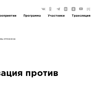
роприятии
Программа
Участники
Трансляция
овь отложена
зация против