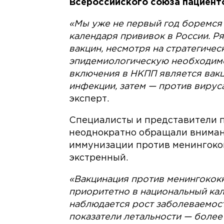
Всероссийского союза пациент
«Мы уже не первый год боремся
календаря прививок в России. Р
вакцин, несмотря на стратегиче
эпидемиологическую необходимо
включения в НКПП является вак
инфекции, затем — против вирус
эксперт.
Специалисты и представители 
неоднократно обращали внимани
иммунизации против менингок
экстренный.
«Вакцинация против менингокок
приоритетно в национальный кал
наблюдается рост заболеваемост
показатели летальности — более