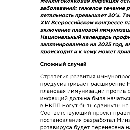
Менингококковая инфекция оста
заболеваний: тяжелое течение р
летальность превышает 20%. Та
XVI Всероссийском конгрессе па
включение плановой иммунизаци
Национальный календарь профи
запланированное на 2025 год, в
происходит и к чему может прив
Сложный случай
Стратегия развития иммунопро
предусматривает расширение НК
плановая иммунизации против 
инфекций должна была начаться
в НКПП могут быть сдвинуты на п
Соответствующий проект прави
постановления разработал Минз
ротавируса будет перенесена на