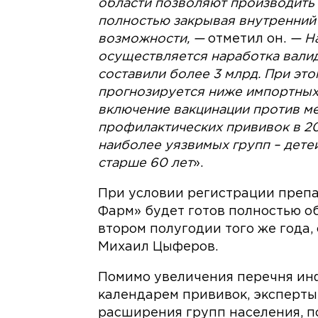
области позволяют производить б
полностью закрывая внутренний
возможности, —
отметил он.
— На
осуществляется наработка валид
составили более 3 млрд. При эт
прогнозируется ниже импортных
включение вакцинации против м
профилактических прививок в 20
наиболее уязвимых групп – детей
старше 60 лет
».
При условии регистрации препа
Фарм» будет готов полностью о
втором полугодии того же года
Михаил Цыферов.
Помимо увеличения перечня ин
календарем прививок, эксперт
расширения групп населения, 