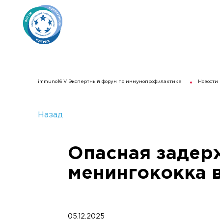
immuno16 V Экспертный форум по иммунопрофилактике
Новости
Назад
Опасная задер
менингококка 
05.12.2025