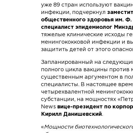
уже 89 стран используют вакци
инфекции, подчеркнул
заместит
общественного здоровья им. Ф.
специалист эпидемиолог Минзд
тяжелые клинические исходы г
менингококковой инфекции и вы
защитить детей от этого опасно
Запланированный на следующий 
полного цикла вакцины против 
существенным аргументом в пол
специалисты. В настоящее врем
четырехвалентной менингококко
субстанции, на мощностях «Пет
News
вице-президент по корпо
Кирилл Данишевский
.
«
Мощности биотехнологического