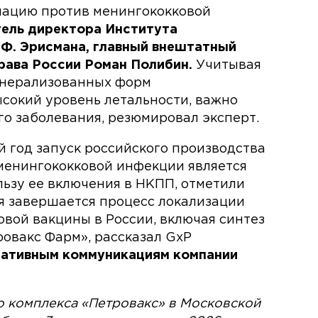
нацию против менингококковой
ель директора Института
 Ф. Эрисмана, главный внештатный
рава России Роман Полибин.
Учитывая
енерализованных форм
сокий уровень летальности, важно
го заболевания, резюмировал эксперт.
год запуск российского производства
менингококковой инфекции является
ьзу ее включения в НКПП, отметили
я завершается процесс локализации
вой вакцины в России, включая синтез
ровакс Фарм», рассказал GxP
ративным коммуникациям компании
 комплекса «Петровакс» в Московской